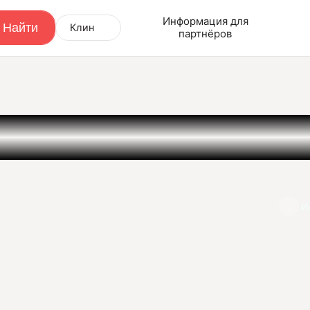
Информация для
Клин
партнёров
И