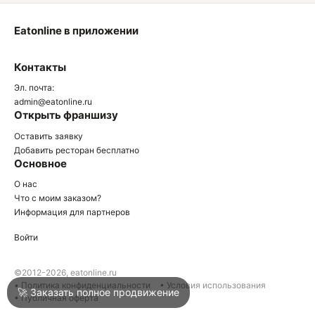
Eatonline в приложении
О
Контакты
О
Эл. почта:
admin@eatonline.ru
Открыть франшизу
Оставить заявку
Добавить ресторан бесплатно
Основное
Войти
О нас
Что с моим заказом?
Информация для партнеров
Город
Клин
Войти
Написать в техподдержку
©2012-2026, eatonline.ru
• Политика конфиденциальности
• Условия использования
🚀 Заказать полное продвижение
• Публичная оферта