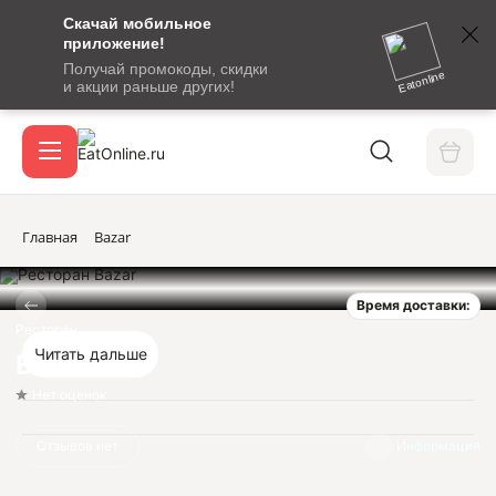
Скачай мобильное
номер
приложение!
SMS-
Получай промокоды, скидки
сообщение
Eatonline
и акции раньше других!
с
Акции
кодом
подтверждения
О сервисе
Главная
Bazar
Время доставки:
Откры
Вход / регистрация
Ресторан
Читать дальше
Bazar
Нет оценок
Отзывов нет
Информация