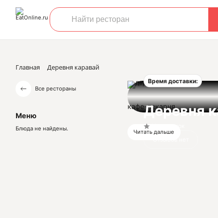
Главная
Деревня каравай
Время доставки:
Все рестораны
кафе-пекарня
Деревня к
Меню
Нет оценок
Блюда не найдены.
Читать дальше
Отзывов нет