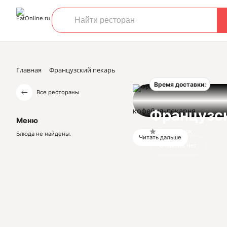
Главная
Французский пекарь
Время доставки:
Все рестораны
кофейня-пекарня
Французс
Меню
Нет оценок
Блюда не найдены.
Читать дальше
Отзывов нет