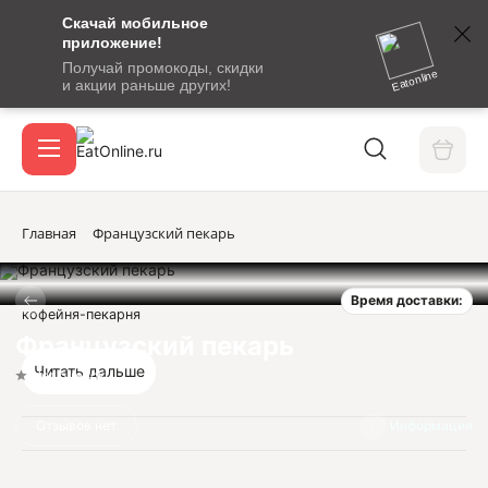
Скачай мобильное
номер
приложение!
SMS-
Получай промокоды, скидки
сообщение
Eatonline
и акции раньше других!
с
Акции
кодом
подтверждения
О сервисе
Главная
Французский пекарь
Время доставки:
Откры
кофейня-пекарня
Вход / регистрация
Французский пекарь
Читать дальше
Нет оценок
Отзывов нет
Информация