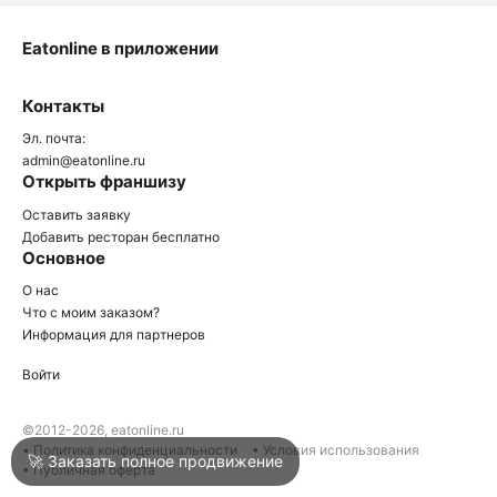
Eatonline в приложении
О
Контакты
О
Эл. почта:
admin@eatonline.ru
Открыть франшизу
Оставить заявку
Добавить ресторан бесплатно
Основное
Войти
О нас
Что с моим заказом?
Информация для партнеров
Город
Клин
Войти
Написать в техподдержку
©2012-2026, eatonline.ru
• Политика конфиденциальности
• Условия использования
🚀 Заказать полное продвижение
• Публичная оферта