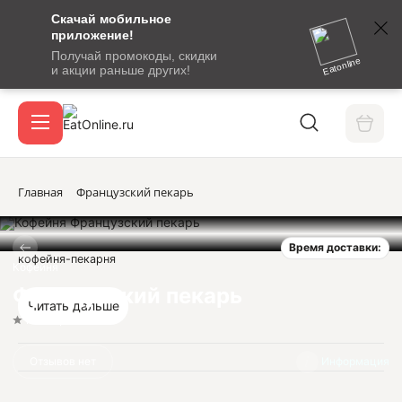
Скачай мобильное
номер
приложение!
SMS-
Получай промокоды, скидки
сообщение
Eatonline
и акции раньше других!
с
Акции
кодом
подтверждения
О сервисе
Главная
Французский пекарь
Время доставки:
Откры
кофейня-пекарня
Вход / регистрация
Кофейня
Французский пекарь
Читать дальше
Нет оценок
Отзывов нет
Информация