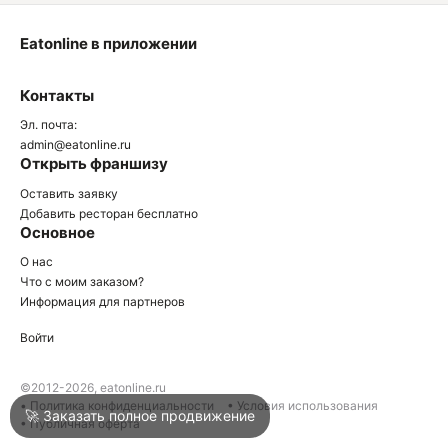
Eatonline в приложении
О
Контакты
О
Эл. почта:
admin@eatonline.ru
Открыть франшизу
Оставить заявку
Добавить ресторан бесплатно
Основное
Войти
О нас
Что с моим заказом?
Информация для партнеров
Город
Клин
Войти
Написать в техподдержку
©2012-2026, eatonline.ru
• Политика конфиденциальности
• Условия использования
🚀 Заказать полное продвижение
• Публичная оферта