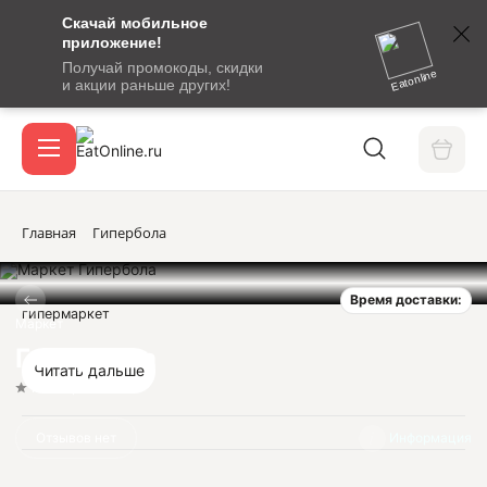
Скачай мобильное
номер
приложение!
SMS-
Получай промокоды, скидки
сообщение
Eatonline
и акции раньше других!
с
Акции
кодом
подтверждения
О сервисе
Главная
Гипербола
Время доставки:
Откры
гипермаркет
Вход / регистрация
Маркет
Гипербола
Читать дальше
Нет оценок
Отзывов нет
Информация