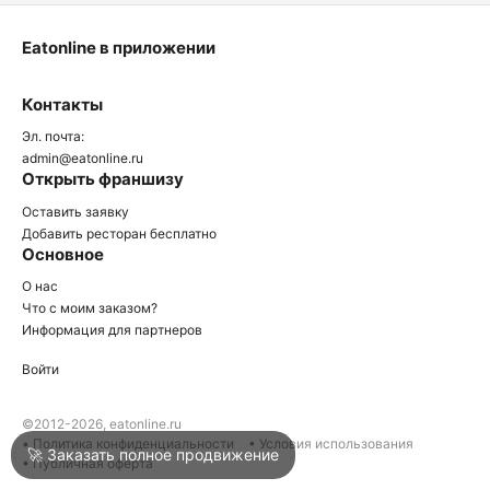
Eatonline в приложении
О
Контакты
О
Эл. почта:
admin@eatonline.ru
Открыть франшизу
Оставить заявку
Добавить ресторан бесплатно
Основное
Войти
О нас
Что с моим заказом?
Информация для партнеров
Город
Клин
Войти
Написать в техподдержку
©2012-2026, eatonline.ru
• Политика конфиденциальности
• Условия использования
🚀 Заказать полное продвижение
• Публичная оферта