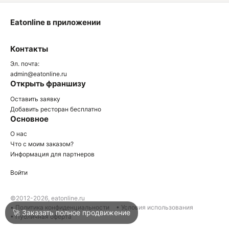
Eatonline в приложении
О
Контакты
О
Эл. почта:
admin@eatonline.ru
Открыть франшизу
Оставить заявку
Добавить ресторан бесплатно
Основное
Войти
О нас
Что с моим заказом?
Информация для партнеров
Город
Клин
Войти
Написать в техподдержку
©2012-2026, eatonline.ru
• Политика конфиденциальности
• Условия использования
🚀 Заказать полное продвижение
• Публичная оферта