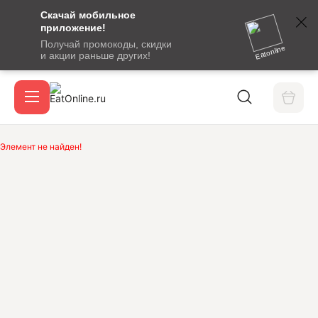
Скачай мобильное
номер
приложение!
SMS-
Получай промокоды, скидки
сообщение
Eatonline
и акции раньше других!
с
Акции
кодом
подтверждения
О сервисе
Элемент не найден!
Откры
Вход / регистрация