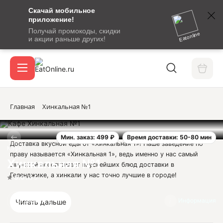
Скачай мобильное
номер
приложение!
SMS-
Получай промокоды, скидки
сообщение
Eatonline
и акции раньше других!
с
Акции
кодом
подтверждения
О сервисе
Главная
Хинкальная №1
Мин. заказ: 499 ₽
Время доставки: 50-80 мин
Откры
Доставка вкусной еды от «Хинкальная 1»! Наше заведение по
Вход / регистрация
Кафе
праву называется «Хинкальная 1», ведь именно у нас самый
Хинкальная №1
широкий ассортимент вкуснейших блюд доставки в
Геленджике, а хинкали у нас точно лучшие в городе!
5.0
из 5
В нашем меню с легкостью можно найти все, что необходимо
голодному жителю Геленджика: сочные мясные лакомства,
Отзывы
3
Информация
Читать дальше
нежные хинкали, свежие салаты и многое другое - проверьте
сами! Кроме того, меню кафе «Хинкальная 1» богато