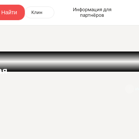
Информация для
Клин
партнёров
ая
И