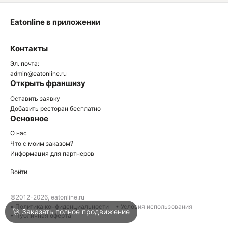
Eatonline в приложении
О
Контакты
О
Эл. почта:
admin@eatonline.ru
Открыть франшизу
Оставить заявку
Добавить ресторан бесплатно
Основное
Войти
О нас
Что с моим заказом?
Информация для партнеров
Город
Клин
Войти
Написать в техподдержку
©2012-2026, eatonline.ru
• Политика конфиденциальности
• Условия использования
🚀 Заказать полное продвижение
• Публичная оферта