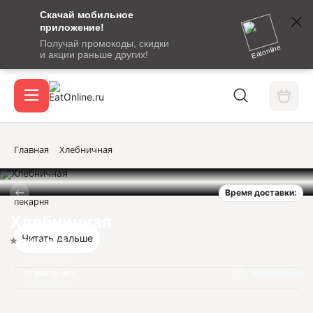
Скачай мобильное
номер
приложение!
SMS-
Получай промокоды, скидки
сообщение
Eatonline
и акции раньше других!
с
Акции
кодом
подтверждения
О сервисе
Главная
Хлебничная
Время доставки:
Откры
пекарня
Вход / регистрация
Хлебничная
Читать дальше
Нет оценок
Отзывов нет
Информация