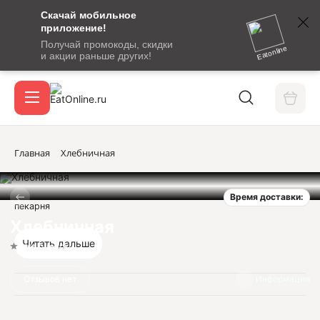
Скачай мобильное
номер
приложение!
SMS-
Получай промокоды, скидки
сообщение
Eatonline
и акции раньше других!
с
Акции
кодом
подтверждения
О сервисе
Главная
Хлебничная
Время доставки:
Откры
пекарня
Вход / регистрация
Хлебничная
Читать дальше
Нет оценок
Отзывов нет
Информация