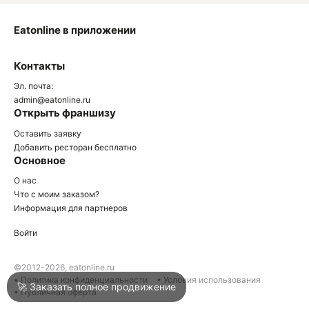
Eatonline в приложении
О
Контакты
О
Эл. почта:
admin@eatonline.ru
Открыть франшизу
Оставить заявку
Добавить ресторан бесплатно
Основное
Войти
О нас
Что с моим заказом?
Информация для партнеров
Город
Клин
Войти
Написать в техподдержку
©2012-2026, eatonline.ru
• Политика конфиденциальности
• Условия использования
🚀 Заказать полное продвижение
• Публичная оферта