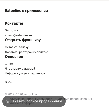
Eatonline в приложении
О
Контакты
О
Эл. почта:
admin@eatonline.ru
Открыть франшизу
Оставить заявку
Добавить ресторан бесплатно
Основное
Войти
О нас
Что с моим заказом?
Информация для партнеров
Город
Клин
Войти
Написать в техподдержку
©2012-2026, eatonline.ru
• Политика конфиденциальности
• Условия использования
🚀 Заказать полное продвижение
• Публичная оферта