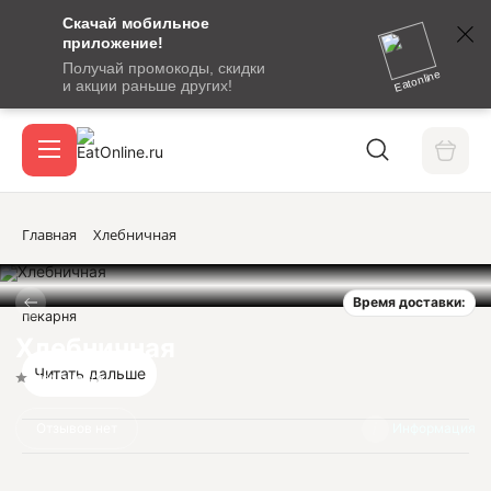
Скачай мобильное
номер
приложение!
SMS-
Получай промокоды, скидки
сообщение
Eatonline
и акции раньше других!
с
Акции
кодом
подтверждения
О сервисе
Главная
Хлебничная
Время доставки:
Откры
пекарня
Вход / регистрация
Хлебничная
Читать дальше
Нет оценок
Отзывов нет
Информация