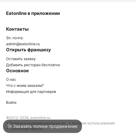
Eatonline в приложении
О
Контакты
О
Эл. почта:
admin@eatonline.ru
Открыть франшизу
Оставить заявку
Добавить ресторан бесплатно
Основное
Войти
О нас
Что с моим заказом?
Информация для партнеров
Город
Клин
Войти
Написать в техподдержку
©2012-2026, eatonline.ru
• Политика конфиденциальности
• Условия использования
🚀 Заказать полное продвижение
• Публичная оферта