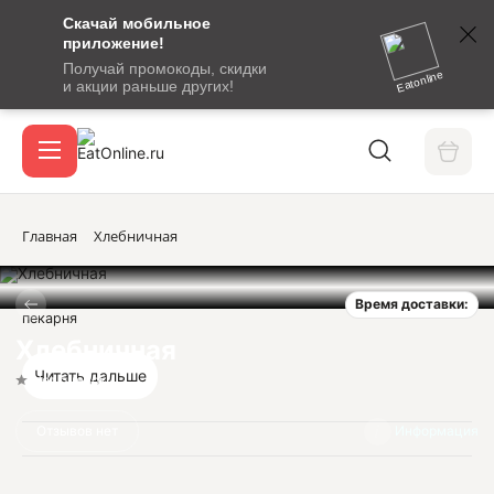
Скачай мобильное
номер
приложение!
SMS-
Получай промокоды, скидки
сообщение
Eatonline
и акции раньше других!
с
Акции
кодом
подтверждения
О сервисе
Главная
Хлебничная
Время доставки:
Откры
пекарня
Вход / регистрация
Хлебничная
Читать дальше
Нет оценок
Отзывов нет
Информация