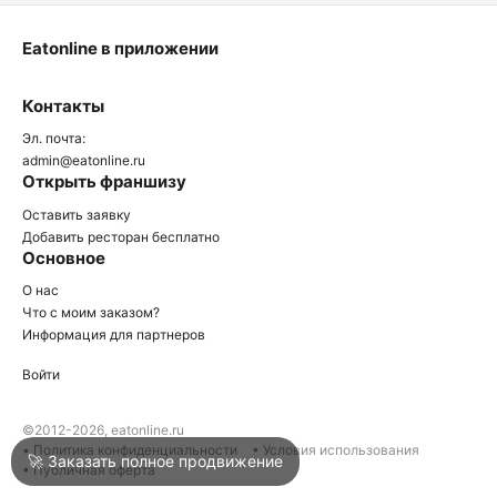
Eatonline в приложении
О
Контакты
О
Эл. почта:
admin@eatonline.ru
Открыть франшизу
Оставить заявку
Добавить ресторан бесплатно
Основное
Войти
О нас
Что с моим заказом?
Информация для партнеров
Город
Клин
Войти
Написать в техподдержку
©2012-2026, eatonline.ru
• Политика конфиденциальности
• Условия использования
🚀 Заказать полное продвижение
• Публичная оферта