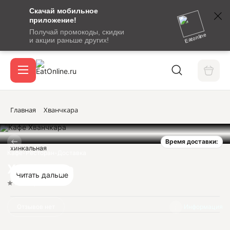
Скачай мобильное
номер
приложение!
SMS-
Получай промокоды, скидки
сообщение
Eatonline
и акции раньше других!
с
Акции
кодом
подтверждения
О сервисе
Главная
Хванчкара
Время доставки:
Откры
хинкальная
Вход / регистрация
Кафе-Ресторан-Доставка
Хванчкара
Читать дальше
Нет оценок
Отзывов нет
Информация