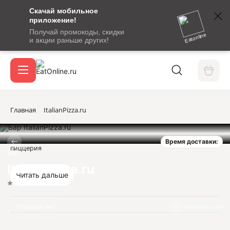
Скачай мобильное
номер
приложение!
SMS-
Получай промокоды, скидки
сообщение
Eatonline
и акции раньше других!
с
Акции
кодом
подтверждения
О сервисе
Главная
ItalianPizza.ru
Время доставки:
Откры
пиццерия
Вход / регистрация
Бар
ItalianPizza.ru
Читать дальше
Нет оценок
Отзывов нет
Информация