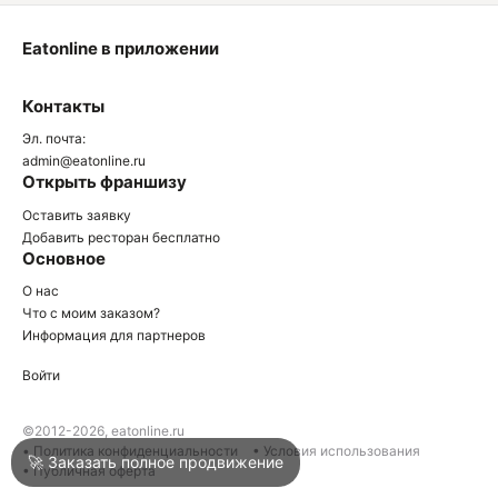
Eatonline в приложении
О
Контакты
О
Эл. почта:
admin@eatonline.ru
Открыть франшизу
Оставить заявку
Добавить ресторан бесплатно
Основное
Войти
О нас
Что с моим заказом?
Информация для партнеров
Город
Клин
Войти
Написать в техподдержку
©2012-2026, eatonline.ru
• Политика конфиденциальности
• Условия использования
🚀 Заказать полное продвижение
• Публичная оферта