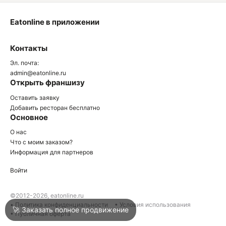
Eatonline в приложении
О
Контакты
О
Эл. почта:
admin@eatonline.ru
Открыть франшизу
Оставить заявку
Добавить ресторан бесплатно
Основное
Войти
О нас
Что с моим заказом?
Информация для партнеров
Город
Клин
Войти
Написать в техподдержку
©2012-2026, eatonline.ru
• Политика конфиденциальности
• Условия использования
🚀 Заказать полное продвижение
• Публичная оферта