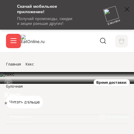
Скачай мобильное
номер
приложение!
SMS-
Получай промокоды, скидки
сообщение
Eatonline
и акции раньше других!
с
Акции
кодом
подтверждения
О сервисе
Главная
Кекс
Время доставки:
Откры
булочная
Вход / регистрация
Кекс
Читать дальше
Нет оценок
Отзывов нет
Информация