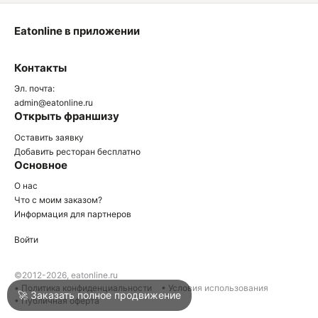
Eatonline в приложении
О
Контакты
О
Эл. почта:
admin@eatonline.ru
Открыть франшизу
Оставить заявку
Добавить ресторан бесплатно
Основное
Войти
О нас
Что с моим заказом?
Информация для партнеров
Город
Клин
Войти
Написать в техподдержку
©2012-2026, eatonline.ru
• Политика конфиденциальности
• Условия использования
🚀 Заказать полное продвижение
• Публичная оферта