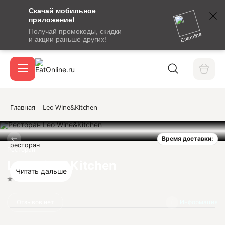
Скачай мобильное
номер
приложение!
SMS-
Получай промокоды, скидки
сообщение
Eatonline
и акции раньше других!
с
Акции
кодом
подтверждения
О сервисе
Главная
Leo Wine&Kitchen
Время доставки:
Откры
ресторан
Вход / регистрация
Ресторан
Leo Wine&Kitchen
Читать дальше
Нет оценок
Отзывов нет
Информация