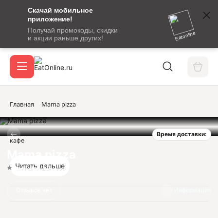
Скачай мобильное
номер
приложение!
SMS-
Получай промокоды, скидки
сообщение
Eatonline
и акции раньше других!
с
Акции
кодом
подтверждения
О сервисе
Главная
Mama pizza
Время доставки:
Откры
кафе
Вход / регистрация
Mama pizza
Читать дальше
Нет оценок
Отзывов нет
Информация