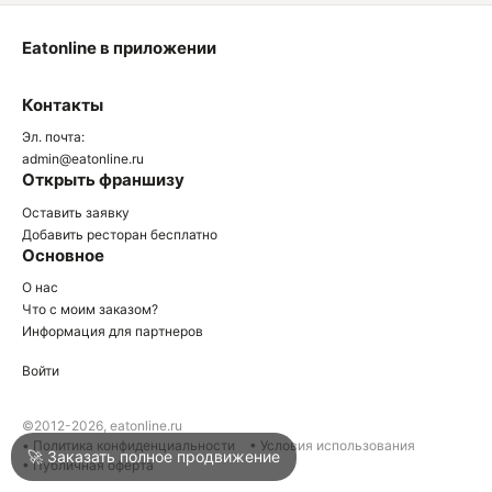
Eatonline в приложении
О
Контакты
О
Эл. почта:
admin@eatonline.ru
Открыть франшизу
Оставить заявку
Добавить ресторан бесплатно
Основное
Войти
О нас
Что с моим заказом?
Информация для партнеров
Город
Клин
Войти
Написать в техподдержку
©2012-2026, eatonline.ru
• Политика конфиденциальности
• Условия использования
🚀 Заказать полное продвижение
• Публичная оферта