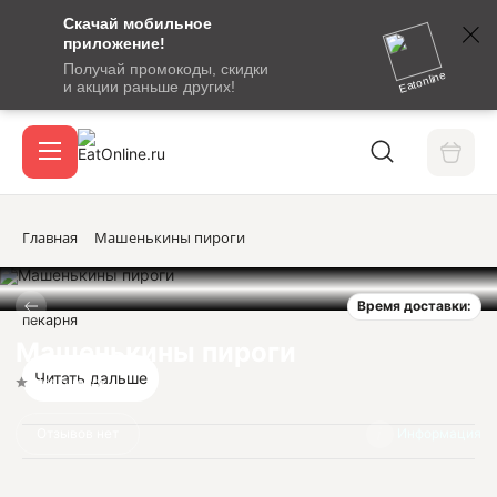
Скачай мобильное
номер
приложение!
SMS-
Получай промокоды, скидки
сообщение
Eatonline
и акции раньше других!
с
Акции
кодом
подтверждения
О сервисе
Главная
Машенькины пироги
Время доставки:
Откры
пекарня
Вход / регистрация
Машенькины пироги
Читать дальше
Нет оценок
Отзывов нет
Информация