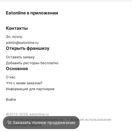
Eatonline в приложении
О
Контакты
О
Эл. почта:
admin@eatonline.ru
Открыть франшизу
Оставить заявку
Добавить ресторан бесплатно
Основное
Войти
О нас
Что с моим заказом?
Информация для партнеров
Город
Клин
Войти
Написать в техподдержку
©2012-2026, eatonline.ru
• Политика конфиденциальности
• Условия использования
🚀 Заказать полное продвижение
• Публичная оферта