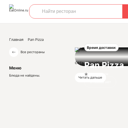
Главная
Pan Pizza
Время доставки:
Все рестораны
сеть пиццерий
Pan Pizza
Меню
Нет оценок
Блюда не найдены.
Читать дальше
Отзывов нет