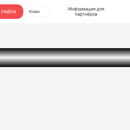
Информация для
Клин
партнёров
И