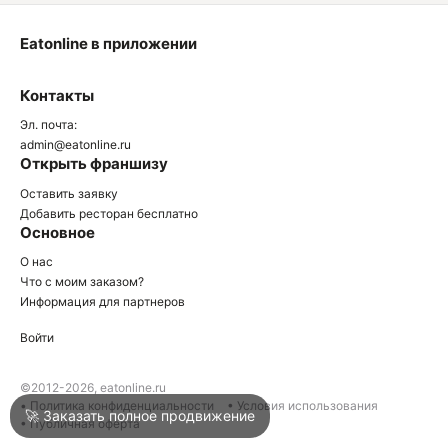
Eatonline в приложении
О
Контакты
О
Эл. почта:
admin@eatonline.ru
Открыть франшизу
Оставить заявку
Добавить ресторан бесплатно
Основное
Войти
О нас
Что с моим заказом?
Информация для партнеров
Город
Клин
Войти
Написать в техподдержку
©2012-2026, eatonline.ru
• Политика конфиденциальности
• Условия использования
🚀 Заказать полное продвижение
• Публичная оферта