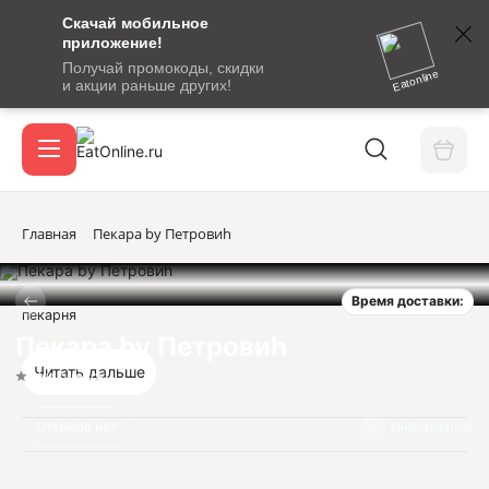
Скачай мобильное
номер
приложение!
SMS-
Получай промокоды, скидки
сообщение
Eatonline
и акции раньше других!
с
Акции
кодом
подтверждения
О сервисе
Главная
Пекара by Петровиh
Время доставки:
Откры
пекарня
Вход / регистрация
Пекара by Петровиh
Читать дальше
Нет оценок
Отзывов нет
Информация