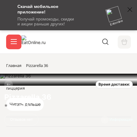
Скачай мобильное
номер
приложение!
SMS-
Получай промокоды, скидки
сообщение
Eatonline
и акции раньше других!
с
Акции
кодом
подтверждения
О сервисе
Главная
Pizzarella 36
Время доставки:
Откры
пиццерия
Вход / регистрация
Pizzarella 36
Читать дальше
Нет оценок
Отзывов нет
Информация