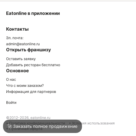
Eatonline в приложении
О
Контакты
О
Эл. почта:
admin@eatonline.ru
Открыть франшизу
Оставить заявку
Добавить ресторан бесплатно
Основное
Войти
О нас
Что с моим заказом?
Информация для партнеров
Город
Клин
Войти
Написать в техподдержку
©2012-2026, eatonline.ru
• Политика конфиденциальности
• Условия использования
🚀 Заказать полное продвижение
• Публичная оферта