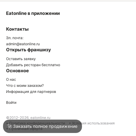
Eatonline в приложении
О
Контакты
О
Эл. почта:
admin@eatonline.ru
Открыть франшизу
Оставить заявку
Добавить ресторан бесплатно
Основное
Войти
О нас
Что с моим заказом?
Информация для партнеров
Город
Клин
Войти
Написать в техподдержку
©2012-2026, eatonline.ru
• Политика конфиденциальности
• Условия использования
🚀 Заказать полное продвижение
• Публичная оферта