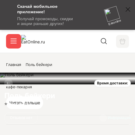
Скачай мобильное
номер
приложение!
SMS-
Получай промокоды, скидки
сообщение
Eatonline
и акции раньше других!
с
Акции
кодом
подтверждения
О сервисе
Главная
Поль бейкери
Время доставки:
Откры
кафе-пекарня
Вход / регистрация
Поль бейкери
Читать дальше
Нет оценок
Отзывов нет
Информация