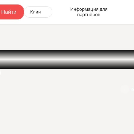
Информация для
Клин
партнёров
а
И