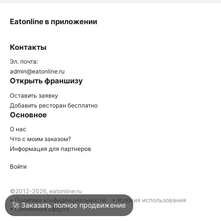
Eatonline в приложении
О
Контакты
О
Эл. почта:
admin@eatonline.ru
Открыть франшизу
Оставить заявку
Добавить ресторан бесплатно
Основное
Войти
О нас
Что с моим заказом?
Информация для партнеров
Город
Клин
Войти
Написать в техподдержку
©2012-2026, eatonline.ru
• Политика конфиденциальности
• Условия использования
🚀 Заказать полное продвижение
• Публичная оферта