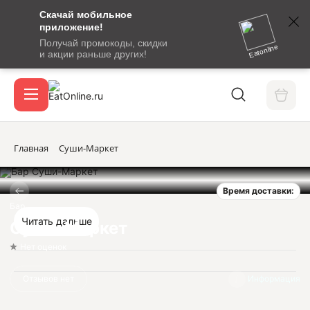
Скачай мобильное
номер
приложение!
SMS-
Получай промокоды, скидки
сообщение
Eatonline
и акции раньше других!
с
Акции
кодом
подтверждения
О сервисе
Главная
Суши-Маркет
Время доставки:
Откры
Вход / регистрация
Бар
Читать дальше
Суши-Маркет
Нет оценок
Отзывов нет
Информация