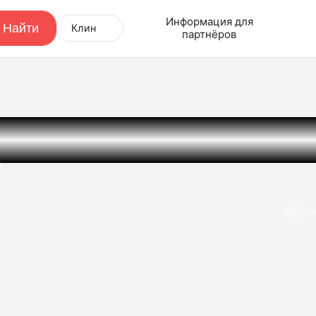
Информация для
Клин
партнёров
i
И