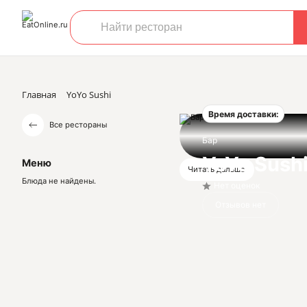
Главная
YoYo Sushi
Время доставки:
Все рестораны
Бар
YoYo Sush
Меню
Читать дальше
Блюда не найдены.
Нет оценок
Отзывов нет