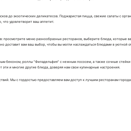
сков до экзотических деликатесов. Поджаристая пицца, свежие салаты с орга
о, что удовлетворит ваш аппетит.
ов: просмотрите меню разнообразных ресторанов, выберите блюда, которые вас
вно доставит вам ваш выбор, чтобы вы могли наслаждаться блюдами в уютной о
ым беконом, роллы "Филадельфия" с нежным лососем, а также сочные стейки с
 эти и многие другие блюда, доверяя нам свои кулинарные настроения.
ствий. Мы с гордостью предоставляем вам доступ к лучшим ресторанам города
ачай мобильное приложение!