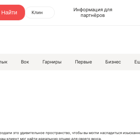
Информация для
Клин
партнёров
лык
Вок
Гарниры
Первые
Бизнес
Е
создали это удивительное пространство, чтобы вы могли насладиться изыска
аш клиент мог найти идеальную опцию для своего вкуса.