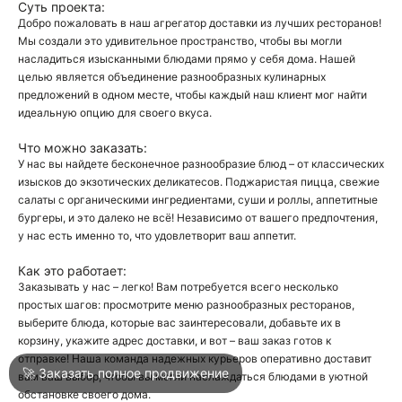
Суть проекта:
Добро пожаловать в наш агрегатор доставки из лучших ресторанов!
Мы создали это удивительное пространство, чтобы вы могли
О
насладиться изысканными блюдами прямо у себя дома. Нашей
целью является объединение разнообразных кулинарных
О
предложений в одном месте, чтобы каждый наш клиент мог найти
идеальную опцию для своего вкуса.
Что можно заказать:
У нас вы найдете бесконечное разнообразие блюд – от классических
изысков до экзотических деликатесов. Поджаристая пицца, свежие
салаты с органическими ингредиентами, суши и роллы, аппетитные
бургеры, и это далеко не всё! Независимо от вашего предпочтения,
Войти
у нас есть именно то, что удовлетворит ваш аппетит.
Как это работает:
Город
Клин
Заказывать у нас – легко! Вам потребуется всего несколько
простых шагов: просмотрите меню разнообразных ресторанов,
выберите блюда, которые вас заинтересовали, добавьте их в
корзину, укажите адрес доставки, и вот – ваш заказ готов к
Написать в техподдержку
отправке! Наша команда надежных курьеров оперативно доставит
🚀 Заказать полное продвижение
вам ваш выбор, чтобы вы могли наслаждаться блюдами в уютной
обстановке своего дома.