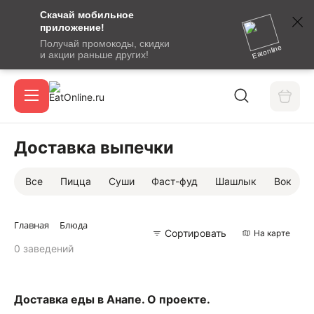
Скачай мобильное
номер
приложение!
SMS-
Получай промокоды, скидки
сообщение
Eatonline
и акции раньше других!
с
Акции
кодом
подтверждения
О сервисе
Доставка выпечки
Все
Пицца
Суши
Фаст-фуд
Шашлык
Вок
Откры
Вход / регистрация
Главная
Блюда
Сортировать
На карте
0 заведений
Доставка еды в Анапе. О проекте.