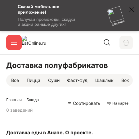
Скачай мобильное
номер
приложение!
SMS-
Получай промокоды, скидки
сообщение
Eatonline
и акции раньше других!
с
Акции
кодом
подтверждения
О сервисе
Доставка полуфабрикатов
Все
Пицца
Суши
Фаст-фуд
Шашлык
Вок
Откры
Вход / регистрация
Главная
Блюда
Сортировать
На карте
0 заведений
Доставка еды в Анапе. О проекте.