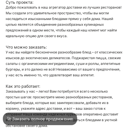
Суть проекта:
Добро пожаловать в наш агрегатор доставки из лучших ресторанов!
Мы создали это удивительное пространство, чтобы вы могли
О
насладиться изысканными блюдами прямо у себя дома. Нашей
целью является объединение разнообразных кулинарных
О
предложений в одном месте, чтобы каждый наш клиент мог найти
идеальную опцию для своего вкуса.
Что можно заказать:
У нас вы найдете бесконечное разнообразие блюд – от классических
изысков до экзотических деликатесов. Поджаристая пицца, свежие
салаты с органическими ингредиентами, суши и роллы, аппетитные
бургеры, и это далеко не всё! Независимо от вашего предпочтения,
Войти
у нас есть именно то, что удовлетворит ваш аппетит.
Как это работает:
Город
Клин
Заказывать у нас – легко! Вам потребуется всего несколько
простых шагов: просмотрите меню разнообразных ресторанов,
выберите блюда, которые вас заинтересовали, добавьте их в
корзину, укажите адрес доставки, и вот – ваш заказ готов к
Написать в техподдержку
отправке! Наша команда надежных курьеров оперативно доставит
🚀 Заказать полное продвижение
вам ваш выбор, чтобы вы могли наслаждаться блюдами в уютной
обстановке своего дома.