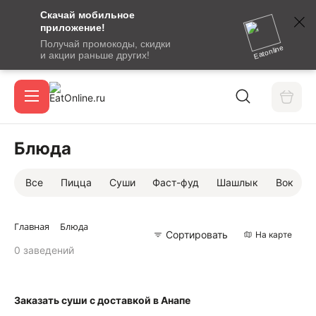
Скачай мобильное
номер
приложение!
SMS-
Получай промокоды, скидки
сообщение
Eatonline
и акции раньше других!
с
Акции
кодом
подтверждения
О сервисе
Блюда
Все
Пицца
Суши
Фаст-фуд
Шашлык
Вок
Откры
Вход / регистрация
Главная
Блюда
Сортировать
На карте
0 заведений
Заказать суши с доставкой в Анапе