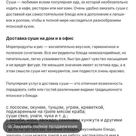
Суши — любимая всеми популярная еда, за которой необязательно
ходить в кафе, ресторан или магазин. Очень удобно заказать суши с
доставкой как самостоятельное блюдо или в дополнение к лапше-
О
вок и роллам, чтобы в полной мере насладиться разнообразием
японской кухни.
О
Доставка суши на дом и в офис
Морепродукты и рис — восхитительно вкусное, гармоничное и
полезное сочетание. Все ингредиенты блюда низкокалорийные, но
питательные, легко усваиваются, быстро дают чувство насыщения
и не вредят фигуре. Не меньшее значение имеет эстетика еды, а в
этом смысле суши нет конкурентов, они подаются очень красиво.
Войти
Популярная услуга доставка суши — это отличная возможность
порадовать себя или гостей различными видами традиционного
японского блюда:
Город
Клин
с лососем, окунем, тунцом, угрем, креветкой,
поджаренным на гриле мясом краба;
суши сяке, унаги, чука и т. д.;
Написать в техподдержку
с васаби, нори, авокадо, семенами кунжута и другими
ингредиентами.
🚀 Заказать полное продвижение
Где бы ни застало вас желание отведать вкуснейшее блюдо,
заказать суши можете домой и на работу, наслаждаться ими в